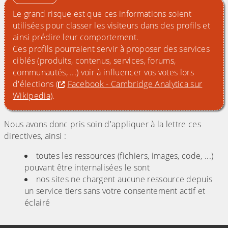
Le grand risque est que ces informations soient
utilisées pour classer les visiteurs dans des profils et
ainsi prédire leur comportement.
Ces profils pourraient servir à proposer des services
ciblés (produits, contenus, services, forums,
communautés, ...) voir à influencer vos votes lors
d'élections (
Facebook - Cambridge Analytica sur
Wikipedia
).
Nous avons donc pris soin d'appliquer à la lettre ces
directives, ainsi :
toutes les ressources (fichiers, images, code, ...)
pouvant être internalisées le sont
nos sites ne chargent aucune ressource depuis
un service tiers sans votre consentement actif et
éclairé