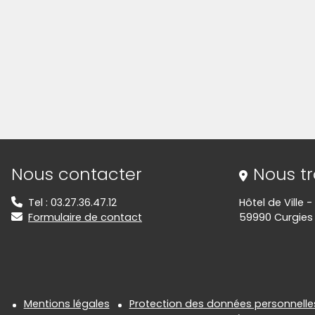
(Cliquez sur l'image pour l'agrandir)
(Cliquez sur l'image pour l'agrandir)
(Cliquez sur l'image pour l'agrandir)
(Cliquez sur l'image pour l'agrandir)
Informations de contact
Nous contacter
Nous t
Tel : 03.27.36.47.12
Hôtel de Ville 
Formulaire de contact
59990 Curgies
Informations réglementair
Mentions légales
Protection des données personnelle