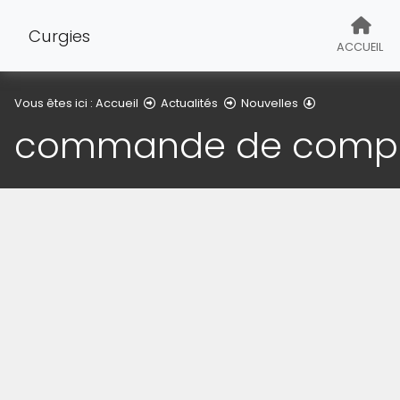
Curgies
ACCUEIL
Détail de l'arti
Vous êtes ici :
Accueil
Actualités
Nouvelles
commande de compo
(Cliquez sur l'image pour l'agrandir)